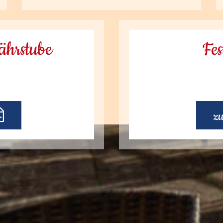
Fährstube
Fe
z