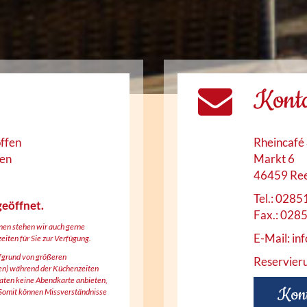
Kont
offen
Rheincafé
sen
Markt 6
46459 Re
Tel.: 0285
geöffnet.
Fax.: 028
nen stehen wir auch gerne
E-Mail: in
iten für Sie zur Verfügung.
fgrund von größeren
Reservier
ten) während der Küchenzeiten
aten keine Abendkarte anbieten,
Kont
. Somit können Missverständnisse