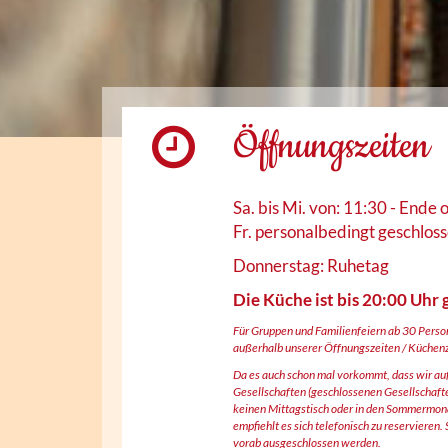
Öffnungszeiten
Sa. bis Mi. von: 11:30 - Ende 
Fr. personalbedingt geschlos
Donnerstag: Ruhetag
Die Küche ist bis 20:00 Uhr 
Für Gruppen und Familienfeiern ab 30 Perso
außerhalb unserer Öffnungszeiten / Küchenze
Da es auch schon mal vorkommt, dass wir au
Gesellschaften (geschlossenen Gesellschaf
keinen Mittagstisch oder in den Sommermon
empfiehlt es sich telefonisch zu reservieren
vorab ausgeschlossen werden.