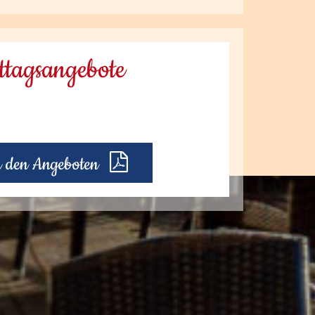
sttagsangebote
u den Angeboten