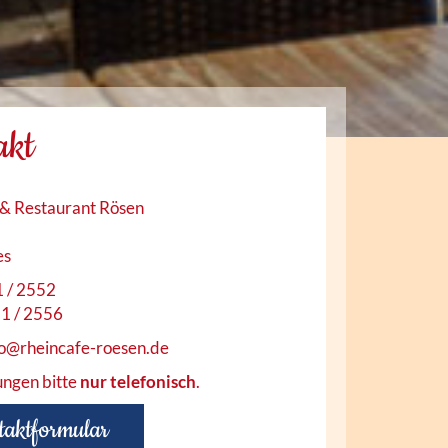
akt
 & Restaurant Rösen
es
1 / 2552
51 / 2556
fo@rheincafe-roesen.de
ungen bitte
nur telefonisch
.
aktformular